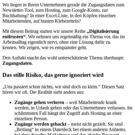
Wo liegen in Ihrem Unternehmen gerade die Zugangsdaten zum
Newsletter-Tool, zum Hosting, zum Google-Konto, zur
Buchhaltung? In einer Excel-Liste, in den Köpfen einzelner
Mitarbeitenden, auf bunten Klebezetteln?
Mit diesem Beitrag starten wir unsere Reihe
„Digitalisierung
entfrusten“
. Wir nehmen uns regelmäßig ein Thema vor, das im
Arbeitsalltag eigentlich nervt, ohne eine Lösung dafür zu
kennen. Wir zeigen, wie es entspannter geht.
Den Auftakt macht das wohl unterschätzteste Thema überhaupt:
Zugangsdaten
.
Das stille Risiko, das gerne ignoriert wird
„Uns passiert schon nichts, wir sind doch zu klein.“ Diesen Satz
hören wir oft. Die Realität sieht anders aus:
Zugänge gehen verloren
– weil Mitarbeitende krank
werden, in Urlaub gehen oder das Unternehmen verlassen. Im
schlimmsten Fall hängt der Zugriff aufs Hosting an einer
einzelnen Person.
Zugänge werden gehackt
– meist nicht gezielt. Sie sind
„Beifang“ in einem Datenleck bei einem anderen Anbieter,
bei dem dieselbe Mailadresse und das gleiche Passwort